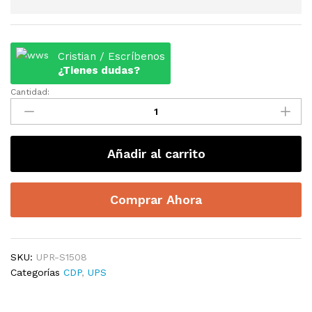
Cristian / Escríbenos
¿Tienes dudas?
Cantidad:
UPS
CDP
UPR-
S1508
Añadir al carrito
DE
1500VA
1050W
Comprar Ahora
8
TOMAS
120V
CON
SKU:
UPR-S1508
LCD
Categorías
CDP
,
UPS
quantity