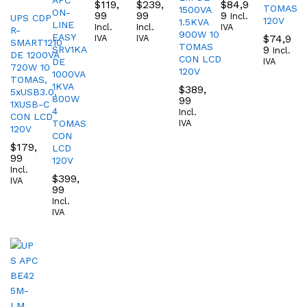
$
119,
$
239,
$
84,9
TOMAS
1500VA
ON-
99
99
9
Incl.
UPS CDP
120V
1.5KVA
LINE
Incl.
Incl.
IVA
R-
900W 10
EASY
$
74,9
IVA
IVA
SMART1210
TOMAS
9
SRV1KA
Incl.
DE 1200VA
CON LCD
DE
IVA
720W 10
120V
1000VA
TOMAS,
1KVA
$
389,
5xUSB3.0,
800W
99
1XUSB-C
4
Incl.
CON LCD
TOMAS
IVA
120V
CON
$
179,
LCD
99
120V
Incl.
$
399,
IVA
99
Incl.
IVA