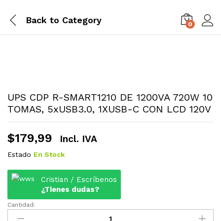
Back to
Category
0
UPS CDP R-SMART1210 DE 1200VA 720W 10
TOMAS, 5xUSB3.0, 1XUSB-C CON LCD 120V
$
179,99
Incl. IVA
Estado
En Stock
Cristian / Escríbenos
¿Tienes dudas?
Cantidad:
UPS
CDP