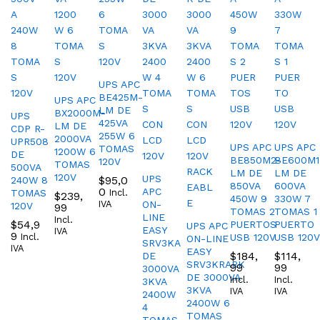
UPS APC
BE425M-
UPS APC
LM DE
BX2000M-
UPS
425VA
LM DE
CDP R-
255W 6
2000VA
UPR508
UPS APC
UPS APC
TOMAS
1200W 6
DE
BE850M2-
BE600M1
120V
TOMAS
500VA
LM DE
LM DE
120V
UPS
$
95,0
240W 8
850VA
600VA
0
APC
TOMAS
Incl.
$
239,
450W 9
330W 7
IVA
ON-
120V
99
TOMAS 2
TOMAS 1
LINE
Incl.
$
54,9
PUERTOS
PUERTO
UPS APC
EASY
IVA
9
Incl.
USB 120V
USB 120V
ON-LINE
SRV3KA
IVA
EASY
$
184,
$
114,
DE
SRV3KRARK
99
99
3000VA
DE 3000VA
Incl.
Incl.
3KVA
3KVA
IVA
IVA
2400W
2400W 6
4
TOMAS