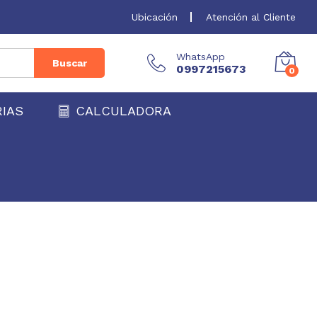
Ubicación
Atención al Cliente
WhatsApp
Buscar
0997215673
0
RIAS
CALCULADORA