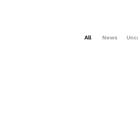
All
News
Unc