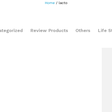
Home
/
lacto
ategorized
Review Products
Others
Life S