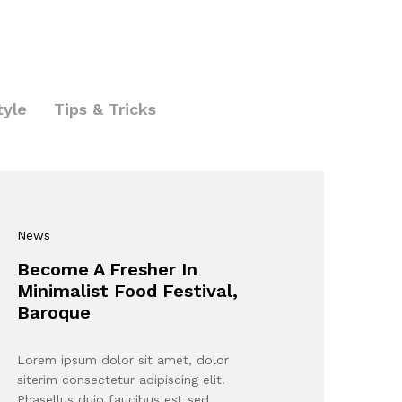
tyle
Tips & Tricks
News
Become A Fresher In
Minimalist Food Festival,
Baroque
Lorem ipsum dolor sit amet, dolor
siterim consectetur adipiscing elit.
Phasellus duio faucibus est sed…