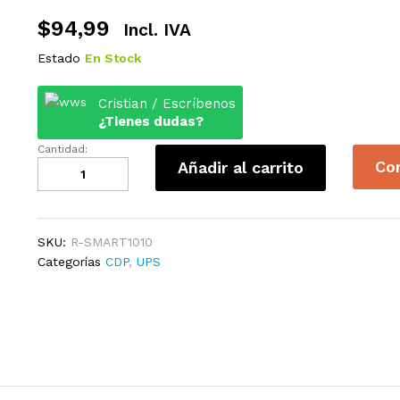
$
94,99
Incl. IVA
Estado
En Stock
Cristian / Escríbenos
¿Tienes dudas?
Cantidad:
UPS
Co
Añadir al carrito
CDP
R-
SMART1010
DE
SKU:
R-SMART1010
1000VA
Categorías
CDP
,
UPS
500W
10
TOMAS,
5xUSB3.0,
1XUSB-
C
CON