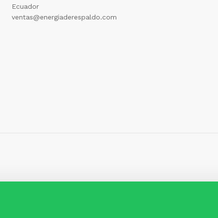
Ecuador
ventas@energiaderespaldo.com
.