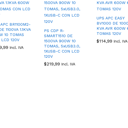
UPS APC EASY
BV1000 DE 1000
 APC BR1100M2-
KVA AVR 600W 
E 1100VA 1.1KVA
PS CDP R-
TOMAS 120V
W 10 TOMAS
SMART1510 DE
 LCD 120V
$
$
114,99
114,99
1500VA 900W 10
Incl. IVA
TOMAS, 5xUSB3.0,
9,99
9,99
Incl. IVA
1XUSB-C CON LCD
120V
$
$
219,99
219,99
Incl. IVA