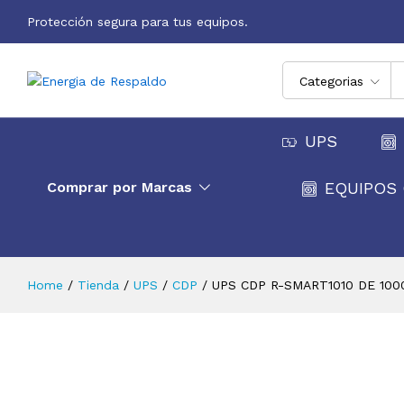
Protección segura para tus equipos.
Categorias
UPS CDP R-SMART1010 DE 1000VA 
120V
Descripción
Atributo
UPS
Comprar por Marcas
EQUIPOS 
Home
/
Tienda
/
UPS
/
CDP
/
UPS CDP R-SMART1010 DE 100