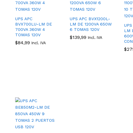
UPS APC
UPS APC BVX1200L-
BVX700LU-LM DE
LM DE 1200VA 650W
UPS
700VA 360W 4
6 TOMAS 120V
LM D
TOMAS 120V
600
$
$
139,99
139,99
Incl. IVA
CON
$
$
84,99
84,99
Incl. IVA
$
$
27
27