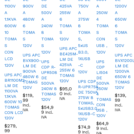
UPS APC
BE425M-
UPS APC
UPS APC
LM DE
BVX900-
BVX1200
UPS
UPS
425VA
LM DE
LM DE
CDP R-
CDP
255W 6
900VA
1200VA
UPR508
LI504
UPS APC
TOMAS
480W 6
650W 6
DE
DE
BR1100M2-
120V
UPS CDP
TOMAS
TOMAS
500VA
500VA
LM DE
R-UPR758
120V
120V
$
95,0
240W 8
250W
1100VA
DE 750VA
0
TOMAS
Incl.
4
$
119,
$
139,
1.1KVA
375W 8
IVA
120V
TOMAS
99
99
600W 10
TOMAS,
CON
Incl.
Incl.
$
54,9
TOMAS
5xUSB3.0,
IVA
USB ,
IVA
9
CON LCD
Incl.
1XUSB-C
120V
IVA
120V
120V
$
64,9
$
279,
$
74,9
9
Incl.
99
9
Incl.
IVA