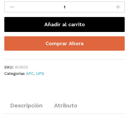
UPS
APC
EASY
BV800
Añadir al carrito
DE
800VA
AVR
Comprar Ahora
450W
6
TOMAS
120V
SKU:
BV800
quantity
Categorías
APC
,
UPS
Descripción
Atributo