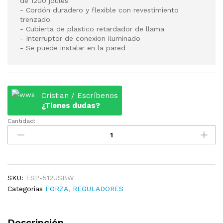
de 1200 joules
- Cordón duradero y flexible con revestimiento
trenzado
- Cubierta de plastico retardador de llama
- Interruptor de conexion iluminado
- Se puede instalar en la pared
Cristian / Escríbenos
¿Tienes dudas?
Cantidad:
SUPRESOR
DE
PICO
FORZA
FSP-
512USBW
SKU:
FSP-512USBW
5
Categorías
FORZA
,
REGULADORES
TOMAS
110V/220V
Descripción
+