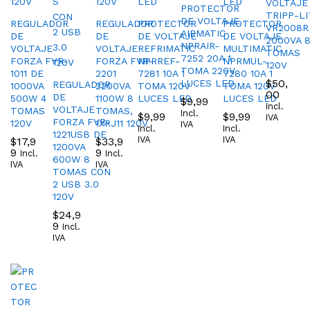
VOLTAJE
PROTECTOR
TRIPP-LI
DE VOLTAJE
REGULADOR
REGULADOR
PROTECTOR
PROTECTOR
VR2008R
AIRMATIC
DE
DE
DE VOLTAJE
DE VOLTAJE
2000VA 
NPRAIR-
VOLTAJE
VOLTAJE
REFRIMATIC
MULTIMATIC
TOMAS
7252 20A 1
FORZA FVR-
FORZA FVR-
NPRREF-
NPRMUL-
120V
TOMA 220V
1011 DE
2201
7281 10A 1
7280 10A 1
$
50,
LUCES LED
REGULADOR
1000VA
2200VA
TOMA 120V
TOMA 120V
00
DE
500W 4
1100W 8
LUCES LED
LUCES LED
$
9,99
Incl.
VOLTAJE
TOMAS
TOMAS,
Incl.
$
9,99
$
9,99
IVA
FORZA FVR-
120V
1XRJ11 120V
IVA
Incl.
Incl.
1221USB DE
IVA
IVA
$
17,9
$
33,9
1200VA
9
9
Incl.
Incl.
600W 8
IVA
IVA
TOMAS CON
2 USB 3.0
120V
$
24,9
9
Incl.
IVA