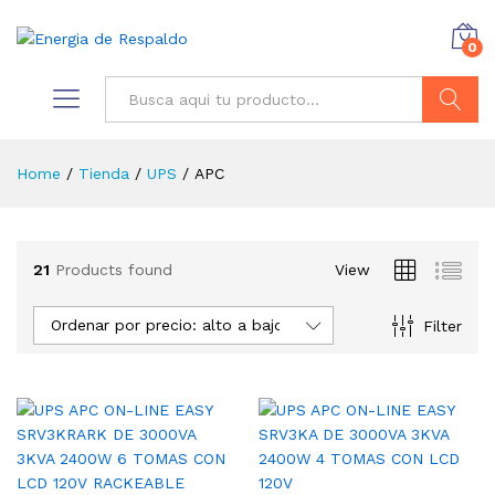
0
Buscar
Home
/
Tienda
/
UPS
/
APC
21
Products found
View
Ordenar por precio: alto a bajo
Filter