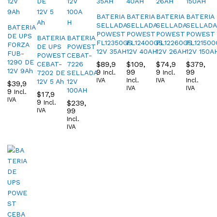
BATERIA
BATERIA
BATERIA
BATERIA
SELLADA
SELLADA
SELLADA
SELLADA
BATERIA
POWEST
POWEST
POWEST
POWEST
DE UPS
BATERIA
BATERIA
FL12350GS
FL12400GS
FL12260GS
FL121500
FORZA
DE UPS
POWEST
12V 35AH
12V 40AH
12V 26AH
12V 150A
FUB-
POWEST
CEBAT-
1290 DE
$
89,9
$
109,
$
74,9
$
379,
CEBAT-
7226
12V 9Ah
9
99
9
99
7202 DE
SELLADA
Incl.
Incl.
IVA
Incl.
IVA
Incl.
12V 5 Ah
12V
$
39,9
IVA
IVA
100AH
9
Incl.
$
17,9
IVA
9
$
239,
Incl.
99
IVA
Incl.
IVA