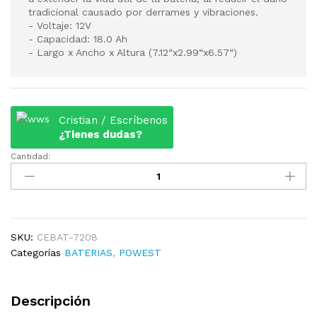
tradicional causado por derrames y vibraciones.
- Voltaje: 12V
- Capacidad: 18.0 Ah
- Largo x Ancho x Altura (7.12“x2.99“x6.57“)
Cristian / Escríbenos
¿Tienes dudas?
Cantidad:
BATERIA
DE
UPS
POWEST
CEBAT-
7208
SKU:
CEBAT-7208
DE
Categorías
BATERIAS
,
POWEST
12V
18Ah
Descripción
quantity