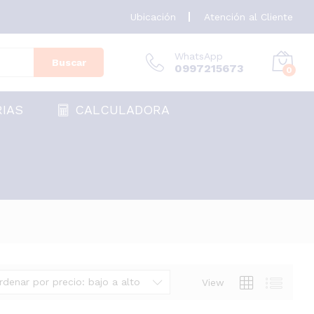
Ubicación
Atención al Cliente
WhatsApp
Buscar
0997215673
0
RIAS
CALCULADORA
rdenar por precio: bajo a alto
View