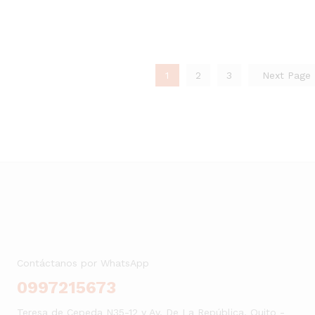
1
2
3
Next Page
Contáctanos por WhatsApp
0997215673
Teresa de Cepeda N35-12 y Av. De La República. Quito -