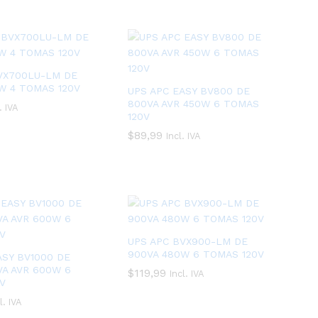
VX700LU-LM DE
W 4 TOMAS 120V
UPS APC EASY BV800 DE
800VA AVR 450W 6 TOMAS
. IVA
120V
$
$
89,99
89,99
Incl. IVA
UPS APC BVX900-LM DE
900VA 480W 6 TOMAS 120V
ASY BV1000 DE
VA AVR 600W 6
$
$
119,99
119,99
Incl. IVA
V
l. IVA