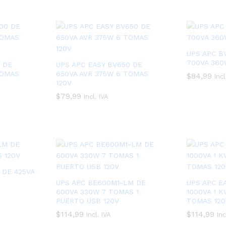
UPS APC B
700VA 360
 DE
UPS APC EASY BV650 DE
TOMAS
650VA AVR 375W 6 TOMAS
$
$
84,99
84,99
Incl
120V
$
$
79,99
79,99
Incl. IVA
 DE 425VA
UPS APC BE600M1-LM DE
UPS APC E
600VA 330W 7 TOMAS 1
1000VA 1 K
PUERTO USB 120V
TOMAS 120
$
$
114,99
114,99
$
$
114,99
114,99
Incl. IVA
Inc