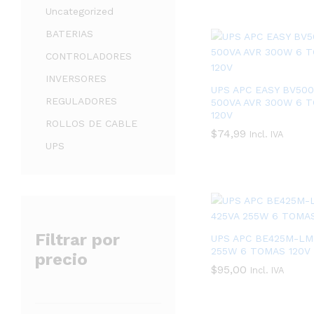
Uncategorized
BATERIAS
CONTROLADORES
INVERSORES
UPS APC EASY BV500
REGULADORES
500VA AVR 300W 6 
120V
ROLLOS DE CABLE
$
$
74,99
74,99
Incl. IVA
UPS
Filtrar por
UPS APC BE425M-LM
255W 6 TOMAS 120V
precio
$
$
95,00
95,00
Incl. IVA