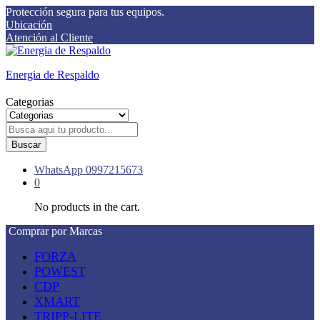
Protección segura para tus equipos.
Ubicación
Atención al Cliente
Energia de Respaldo
Categorias
Buscar
WhatsApp
0997215673
0
No products in the cart.
Comprar por Marcas
FORZA
POWEST
CDP
XMART
TRIPP-LITE