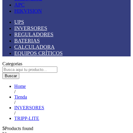
APC
HIKVISION
UPS
INVERSORES
REGULADORES
BATERIAS
CALCULADORA
EQUIPOS CRÍTICOS
Categorias
Buscar
Home
/
Tienda
/
INVERSORES
/
TRIPP-LITE
5
Products found